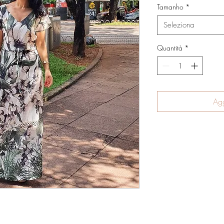
Tamanho
*
Seleziona
Quantità
*
Agg