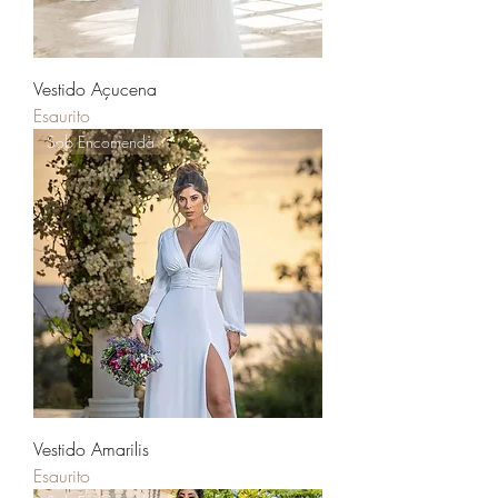
Vestido Açucena
Esaurito
Sob Encomenda
Vestido Amarilis
Esaurito