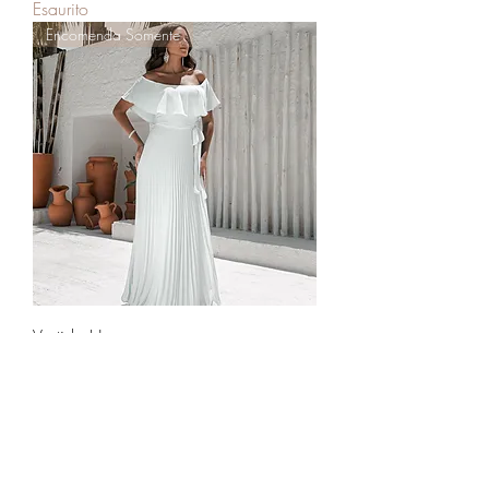
Esaurito
Encomenda Somente
Vestido Hera
Esaurito
Carica altro