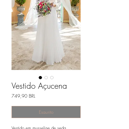
Vestido Açucena
Prezzo
749,90 BRL
Esaurito
Vestido em musseline de seda,