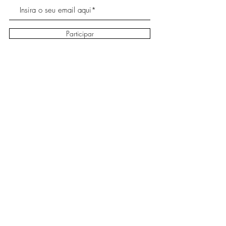
Participar
Sobre
Envio e
Facebook
Contato
devoluções
Instagram
Política da loja
Blog
FAQ - Perguntas
Frequentes