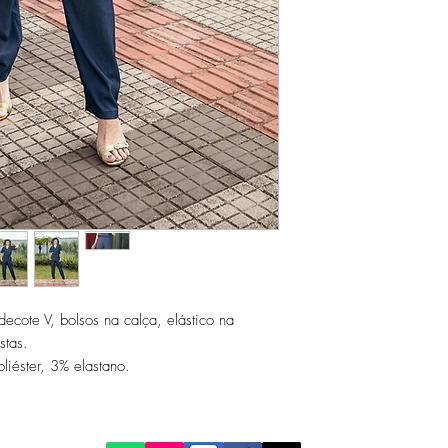
cote V, bolsos na calça, elástico na
stas.
iéster, 3% elastano.