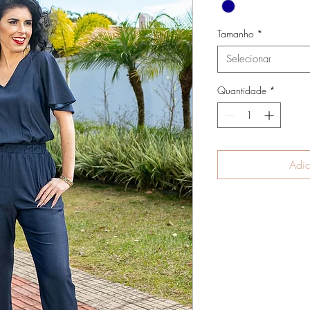
Tamanho
*
Selecionar
Quantidade
*
Adic