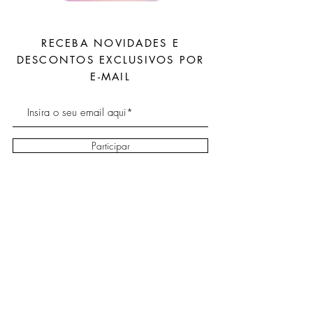
RECEBA NOVIDADES E
DESCONTOS EXCLUSIVOS POR
E-MAIL
Participar
Sobre
Envio e
Facebook
Contato
devoluções
Instagram
Política da loja
Blog