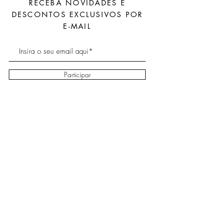
RECEBA NOVIDADES E
DESCONTOS EXCLUSIVOS POR
E-MAIL
Participar
Sobre
Envio e
Facebook
Contato
devoluções
Instagram
Política da loja
Blog
FAQ - Perguntas
Frequentes