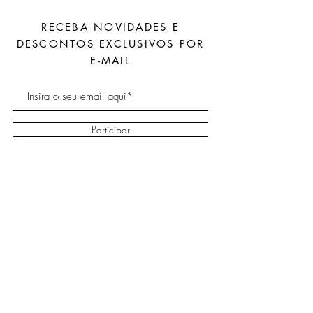
RECEBA NOVIDADES E
DESCONTOS EXCLUSIVOS POR
E-MAIL
Participar
Sobre
Envio e
Facebook
Contato
devoluções
Instagram
Política da loja
Blog
FAQ - Perguntas