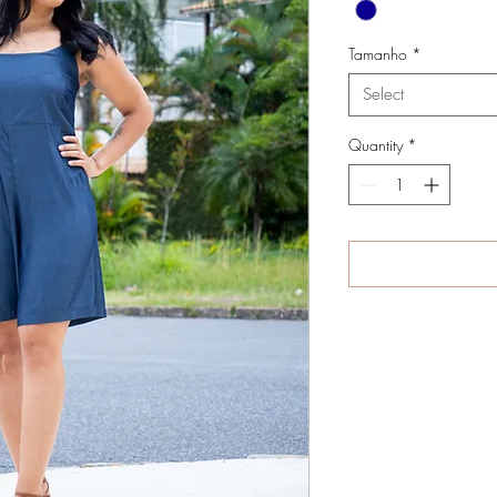
Tamanho
*
Select
Quantity
*