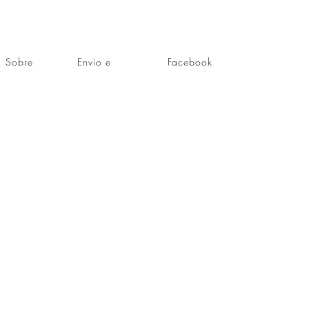
Sobre
Envio e
Facebook
Contato
devoluções
Instagram
Política da loja
Blog
FAQ - Perguntas
Frequentes
LOJA FÍSICA
Rua Alagoas, 1.240,